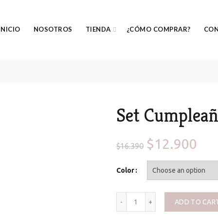
INICIO
NOSOTROS
TIENDA
¿CÓMO COMPRAR?
CO
Set Cumplea
$
12.900
$
16.390
Color
Set Cumpleaños Feliz WOO
ADD TO CAR