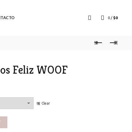
NTACTO
0
/
$
0
ños Feliz WOOF
Clear
F quantity
T