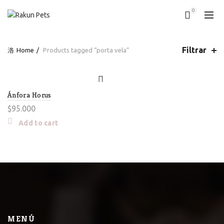
0
Filtrar
Home
Products tagged “porta vela”
Ánfora Horus
$
95.000
Add to cart
MENÚ