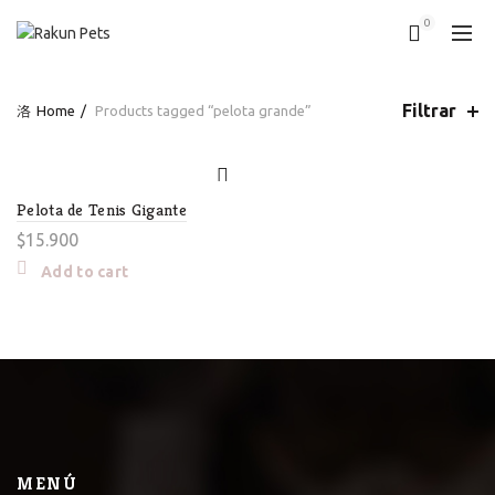
0
Filtrar
Home
Products tagged “pelota grande”
Pelota de Tenis Gigante
$
15.900
Add to cart
MENÚ