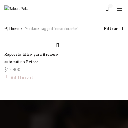
0
Filtrar
Home
Products tagged “desodorante”
Repuesto filtro para Arenero
automático Petree
$
15.900
Add to cart